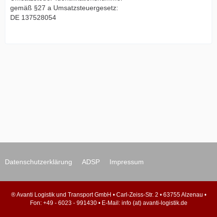
gemäß §27 a Umsatzsteuergesetz:
DE 137528054
Datenschutzerklärung
ADSP
Impressum
® Avanti Logistik und Transport GmbH • Carl-Zeiss-Str. 2 • 63755 Alzenau •
Fon: +49 - 6023 - 991430 • E-Mail: info (at) avanti-logistik.de